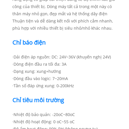
công của thiết bị. Dòng máy tất cả trong một này có
thân máy nhỏ gọn, đẹp mắt và hệ thống dây điện
Thuận tiện và dễ dàng kết nối với phích cắm nhanh,
phù hợp với nhiều thiết bị siêu nhỏ/nhỏ khác nhau.
Chỉ báo điện
·Dải điện áp nguồn: DC: 24V~36V (khuyến nghị 24V)
·Dòng điện đầu ra tối đa: 3A
·Dạng xung: xung+hướng
·Dòng đầu vào logic: 7~20mA
·Tần số đáp ứng xung: 0-200kHz
Chỉ tiêu môi trường
·Nhiệt độ bảo quản: -20oC~80oC
·Nhiệt độ hoạt động: 0 oC~55 oC
·Độ ẩm hoạt động: 90% RH (không ngưng tụ)