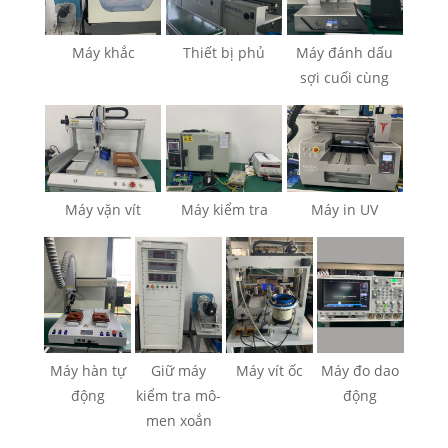
Máy khắc
Thiết bị phủ
Máy đánh dấu
sợi cuối cùng
Máy vặn vít
Máy kiểm tra
Máy in UV
Máy hàn tự
Giữ máy
Máy vít ốc
Máy đo dao
động
kiểm tra mô-
động
men xoắn