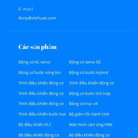
E-mail
Rony@xlichuan.com
Các sản phẩm
Động cơ AC servo
Động cơ servo DC
Động cơ bước vòng kín
Động cơ bước Hybird
Trình điều khiển động cơ
Trình điều khiển động cơ
bước Hybird
bước vòng kín
Trình điều khiển động cơ
Động cơ bước tích hợp
AC servo
Trình điều khiển động cơ
Động cơ trục vít
servo DC
Trình điều khiển bước loại
Bộ giảm tốc hành tinh
RS485 hoặc CAN hoặc
Bộ điều khiển PLC
Màn hình cảm ứng HMI
Ethercat Bus
Bộ điều khiển động cơ
Bộ điều khiển động cơ