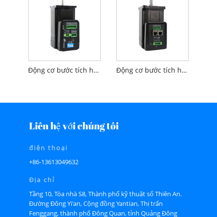
Động cơ bước tích hợp loại L Nema24
Động cơ bước tích hợp loại L Nema34
Liên hệ với chúng tôi
điện thoại
+86-13613049632
Địa chỉ
Tầng 10, Tòa nhà S8, Thành phố kỹ thuật số Thiên An.
Đường Đông Yi'an, Cộng đồng Yantian, Thị trấn
Fenggang, thành phố Đông Quan, tỉnh Quảng Đông