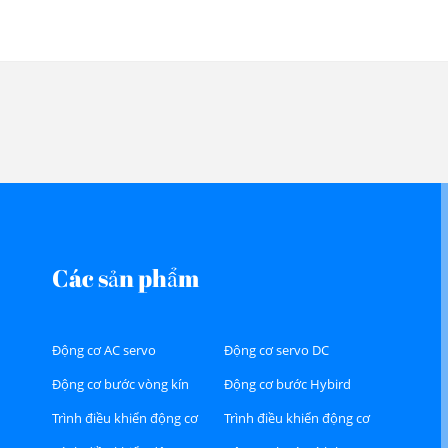
Các sản phẩm
Động cơ AC servo
Động cơ servo DC
Động cơ bước vòng kín
Động cơ bước Hybird
Trình điều khiển động cơ
Trình điều khiển động cơ