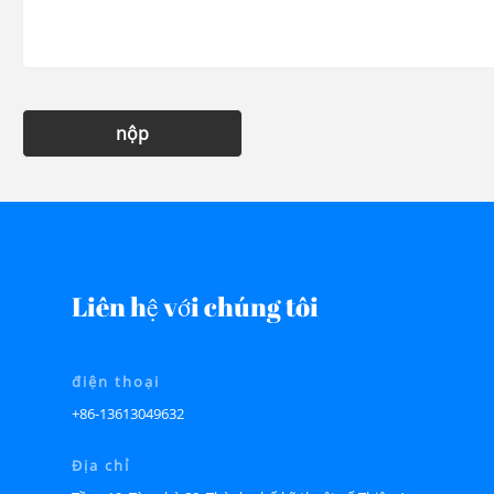
nộp
Liên hệ với chúng tôi
điện thoại
+86-13613049632
Địa chỉ