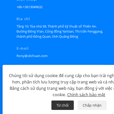
+86-13613049632
Địa chỉ
Tầng 10, Tòa nhà S8, Thành phố kỹ thuật số Thiên An.
Đường Đông Yi'an, Cộng đồng Yantian, Thị trấn Fenggang,
thành phố Đông Quan, tỉnh Quảng Đông
E-mail
Rony@xlichuan.com
Chúng tôi sử dụng cookie để cung cấp cho bạn trải ng
hơn, phân tích lưu lượng truy cập trang web và cá n
Bằng cách sử dụng trang web này, bạn đồng ý với việc
cookie.
Chính sách bảo mật
Từ chối
Chấp nhận