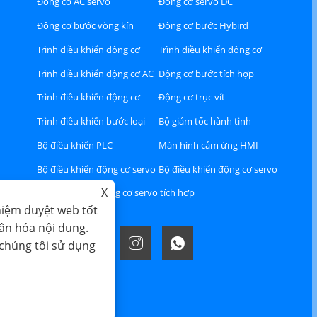
Động cơ AC servo
Động cơ servo DC
Động cơ bước vòng kín
Động cơ bước Hybird
Trình điều khiển động cơ
Trình điều khiển động cơ
bước Hybird
bước vòng kín
Trình điều khiển động cơ AC
Động cơ bước tích hợp
servo
Trình điều khiển động cơ
Động cơ trục vít
servo DC
Trình điều khiển bước loại
Bộ giảm tốc hành tinh
RS485 hoặc CAN hoặc
Bộ điều khiển PLC
Màn hình cảm ứng HMI
Ethercat Bus
Bộ điều khiển động cơ servo
Bộ điều khiển động cơ servo
X
Ethercat AC
AC A8
Động cơ servo tích hợp
hiệm duyệt web tốt
hân hóa nội dung.
 chúng tôi sử dụng