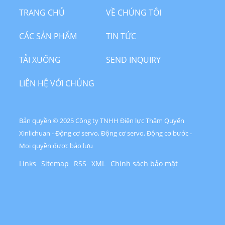
TRANG CHỦ
VỀ CHÚNG TÔI
CÁC SẢN PHẨM
TIN TỨC
TẢI XUỐNG
SEND INQUIRY
LIÊN HỆ VỚI CHÚNG
TÔI
Bản quyền © 2025 Công ty TNHH Điện lực Thâm Quyến
Xinlichuan - Động cơ servo, Động cơ servo, Động cơ bước -
Mọi quyền được bảo lưu
Links
Sitemap
RSS
XML
Chính sách bảo mật